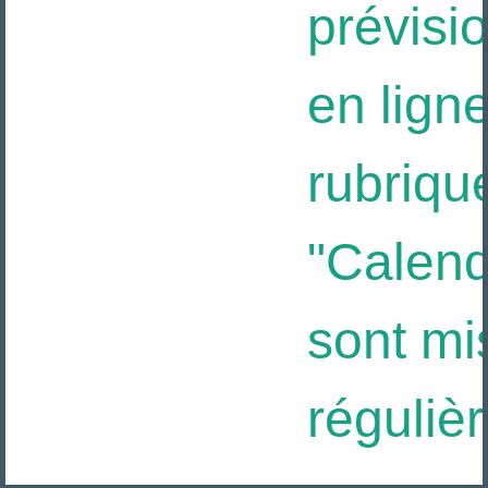
prévisio
en ligne
rubriqu
"Calendr
sont mis
régulièr