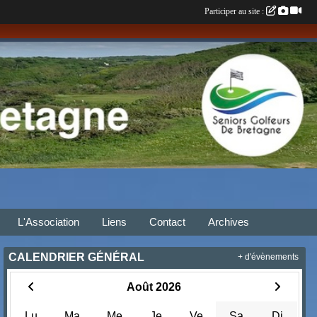
Participer au site :
L'Association
Liens
Contact
Archives
CALENDRIER GÉNÉRAL
+ d'évènements
Août 2026
Lu
Ma
Me
Je
Ve
Sa
Di