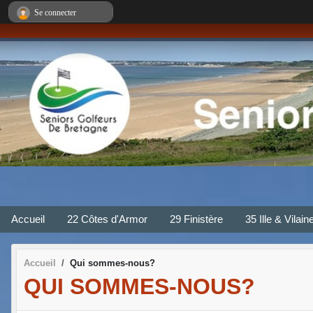
Panneau de gestion des cookies
Se connecter
Accueil
22 Côtes d'Armor
29 Finistère
35 Ille & Vilain
Accueil
Qui sommes-nous?
QUI SOMMES-NOUS?