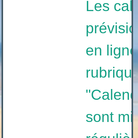
Les cale
prévisio
en ligne 
rubrique
"Calendri
sont mis 