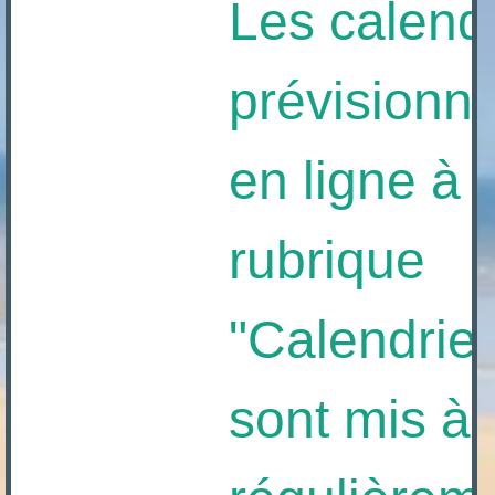
Les calendri
prévisionnels
en ligne à la
rubrique
"Calendriers",
sont mis à jo