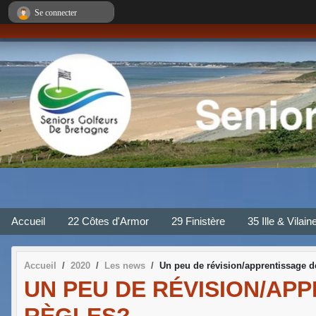
Panneau de gestion des cookies
Se connecter
Accueil
22 Côtes d'Armor
29 Finistère
35 Ille & Vilain
Accueil
2020
Les news
Un peu de révision/apprentissage d
UN PEU DE RÉVISION/AP
RÈGLES?