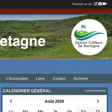
Participer au site :
L'Association
Liens
Contact
Archives
CALENDRIER GÉNÉRAL
+ d'évènements
Août 2026
Lu
Ma
Me
Je
Ve
Sa
Di