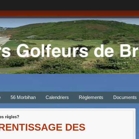
e
56 Morbihan
Calendriers
Règlements
Documents
es règles?
PRENTISSAGE DES