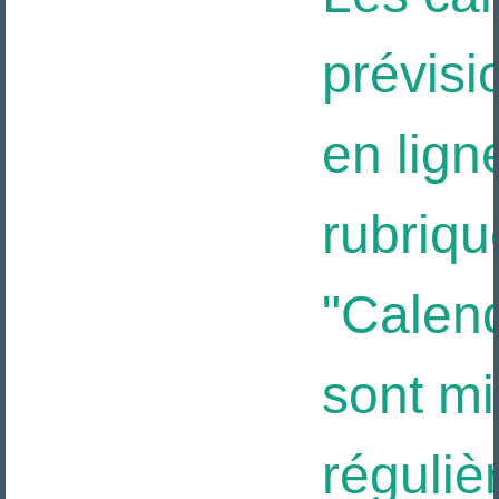
prévisi
en ligne
rubriqu
"Calendr
sont mis
réguliè