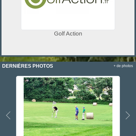
Golf Action
DERNIÈRES PHOTOS
+ de photos
Précedent
Sui