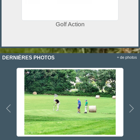
Golf Action
DERNIÈRES PHOTOS
+ de photos
Précedent
Sui