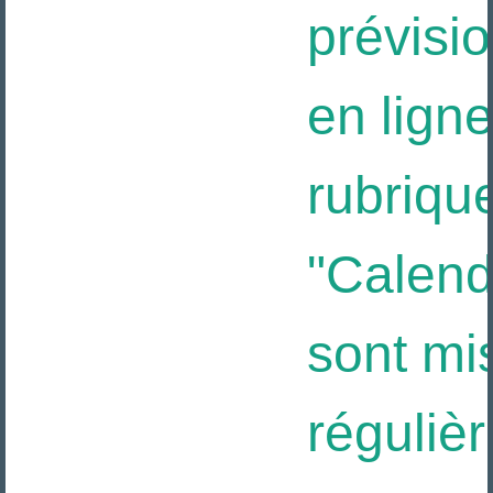
prévisio
en ligne
rubrique
"Calendri
sont mis
régulièr