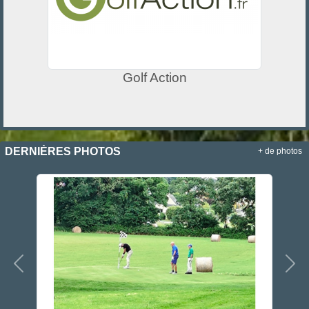
Golf Action
DERNIÈRES PHOTOS
+ de photos
Précedent
Sui