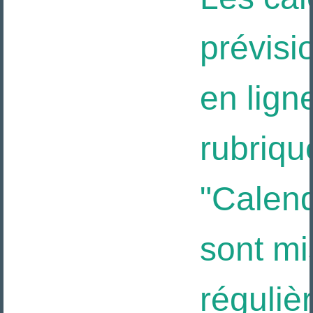
prévisi
en ligne
rubriqu
"Calendr
sont mis
réguliè