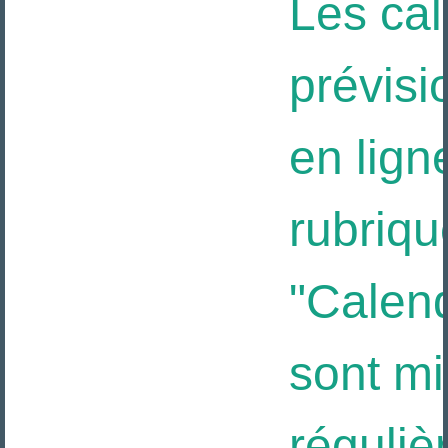
Les cal
prévisi
en ligne
rubriqu
"Calendr
sont mis
réguliè