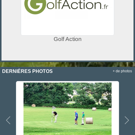
Golf Action
DERNIÈRES PHOTOS
+ de photos
Précedent
Sui