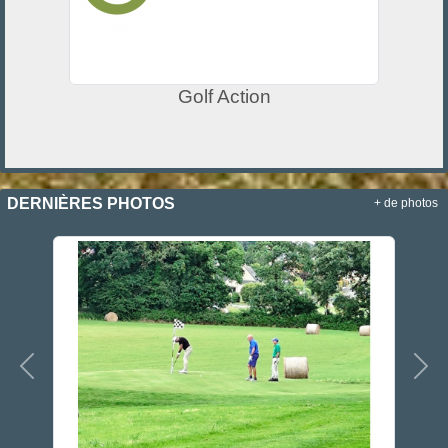
Golf Action
DERNIÈRES PHOTOS
+ de photos
Précedent
Sui