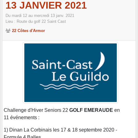
13 JANVIER 2021
Du
mardi
12
au
mercredi
13
janv.
2021
Lieu :
Route du golf
22
Saint Cast
22 Côtes d'Armor
Challenge d'Hiver Seniors 22
GOLF EMERAUDE
en
11 événements :
1) Dinan La Corbinais les 17 & 18 septembre 2020 -
Formule 4 Balles