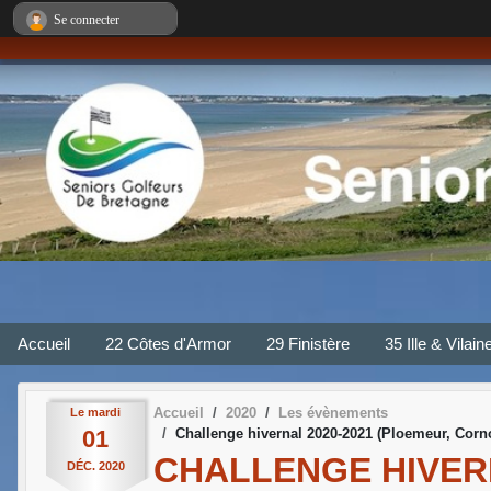
Panneau de gestion des cookies
Se connecter
Accueil
22 Côtes d'Armor
29 Finistère
35 Ille & Vilain
Accueil
2020
Les évènements
Le
mardi
01
Challenge hivernal 2020-2021 (Ploemeur, Corno
CHALLENGE HIVERN
DÉC.
2020