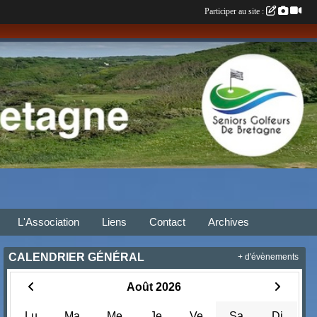
Participer au site :
L'Association
Liens
Contact
Archives
CALENDRIER GÉNÉRAL
+ d'évènements
Août 2026
Lu
Ma
Me
Je
Ve
Sa
Di