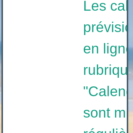
Les calen
prévision
en ligne à
rubrique
"Calendrie
sont mis 