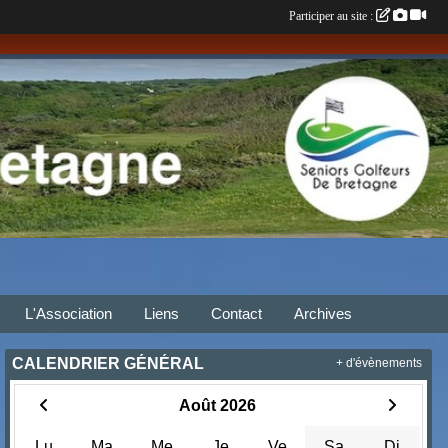
Participer au site :
L'Association
Liens
Contact
Archives
CALENDRIER GÉNÉRAL
+ d'évènements
Août 2026
Lu
Ma
Me
Je
Ve
Sa
Di