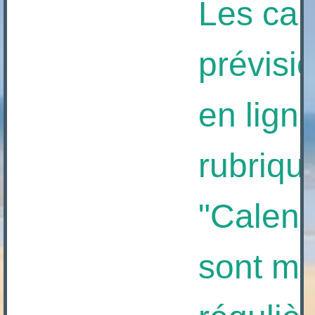
Les calen
prévision
en ligne à
rubrique
"Calendrie
sont mis 