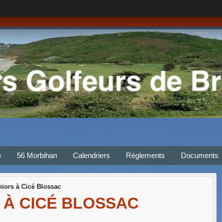
e
56 Morbihan
Calendriers
Règlements
Documents
iors à Cicé Blossac
 À CICÉ BLOSSAC