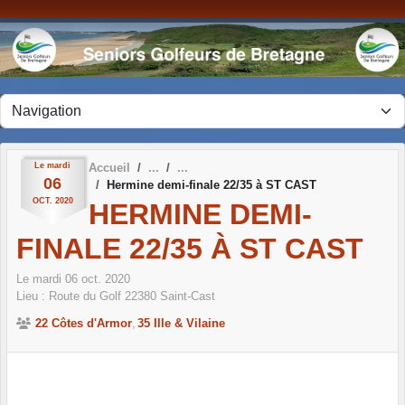
Panneau de gestion des cookies
Le
mardi
Accueil
06
Hermine demi-finale 22/35 à ST CAST
OCT.
2020
HERMINE DEMI-
FINALE 22/35 À ST CAST
Le
mardi
06
oct.
2020
Lieu :
Route du Golf
22380
Saint-Cast
22 Côtes d'Armor
35 Ille & Vilaine