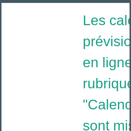
Les cale
prévisio
en ligne
rubriqu
"Calendr
sont mis