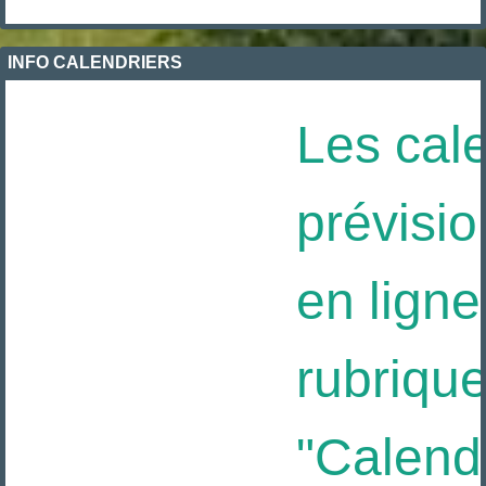
INFO CALENDRIERS
Les cale
prévisio
en ligne 
rubrique
"Calendri