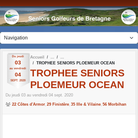
Panneau de gestion des cookies
Du
jeudi
Accueil
03
TROPHEE SENIORS PLOEMEUR OCEAN
au
vendredi
TROPHEE SENIORS
04
SEPT.
2020
PLOEMEUR OCEAN
Du
jeudi
03
au
vendredi
04
sept.
2020
22 Côtes d'Armor
29 Finistère
35 Ille & Vilaine
56 Morbihan