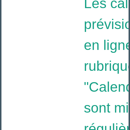
Les cal
prévisi
en ligne
rubriqu
"Calendr
sont mis
réguliè