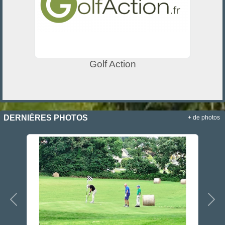
Golf Action
DERNIÈRES PHOTOS
+ de photos
Précedent
Sui