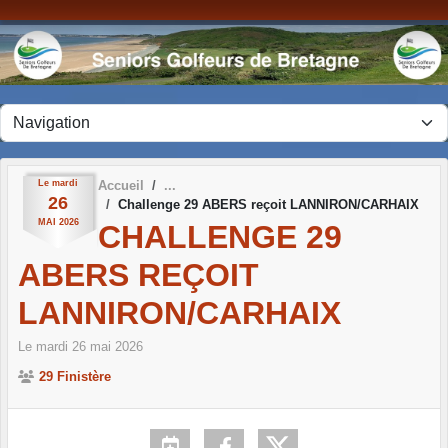
Panneau de gestion des cookies
Le
mardi
Accueil
26
Challenge 29 ABERS reçoit LANNIRON/CARHAIX
MAI
2026
CHALLENGE 29
ABERS REÇOIT
LANNIRON/CARHAIX
Le
mardi
26
mai
2026
29 Finistère