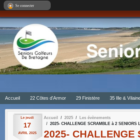
Panneau de gestion des cookies
Se connecter
Accueil
22 Côtes d'Armor
29 Finistère
35 Ille & Vilain
Accueil
2025
Les évènements
Le
jeudi
17
2025- CHALLENGE SCRAMBLE à 2 SENIORS LI
2025- CHALLENGE 
AVRIL
2025