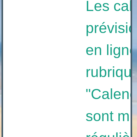
Les calen
prévision
en ligne à
rubrique
"Calendrie
sont mis 