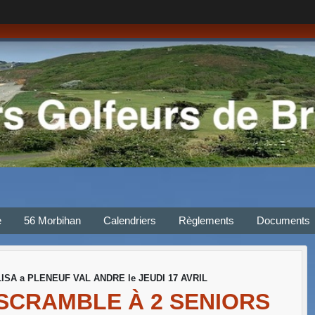
e
56 Morbihan
Calendriers
Règlements
Documents
SA a PLENEUF VAL ANDRE le JEUDI 17 AVRIL
SCRAMBLE À 2 SENIORS