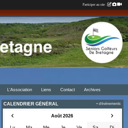
Participer au site :
L'Association
Liens
Contact
Archives
CALENDRIER GÉNÉRAL
+ d'évènements
Août 2026
Lu
Ma
Me
Je
Ve
Sa
Di