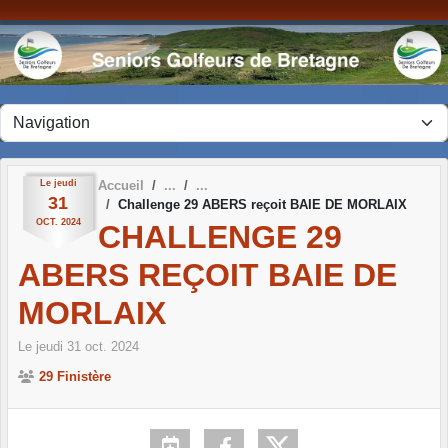
Panneau de gestion des cookies
Le
jeudi
Accueil
31
Challenge 29 ABERS reçoit BAIE DE MORLAIX
OCT.
2024
CHALLENGE 29
ABERS REÇOIT BAIE DE
MORLAIX
Le
jeudi
31
oct.
2024
29 Finistère