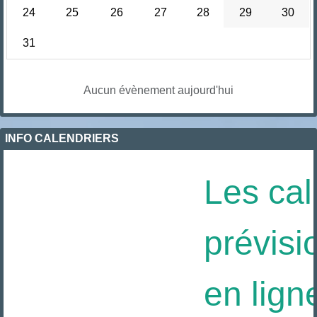
24
25
26
27
28
29
30
31
Aucun évènement aujourd'hui
INFO CALENDRIERS
Les cal
prévisi
en ligne