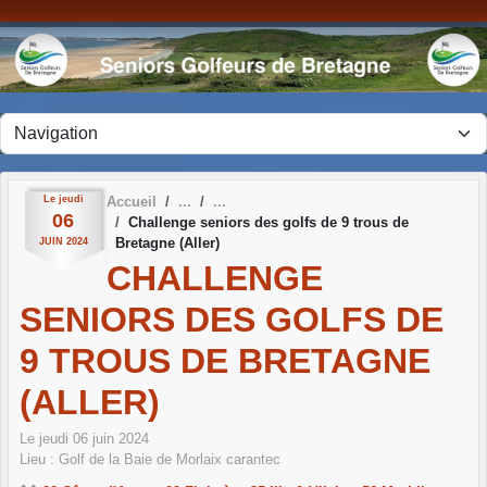
Panneau de gestion des cookies
Le
jeudi
Accueil
06
Challenge seniors des golfs de 9 trous de
Bretagne (Aller)
JUIN
2024
CHALLENGE
SENIORS DES GOLFS DE
9 TROUS DE BRETAGNE
(ALLER)
Le
jeudi
06
juin
2024
Lieu :
Golf de la Baie de Morlaix
carantec