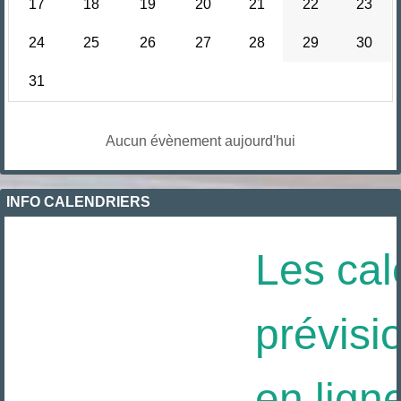
17
18
19
20
21
22
23
24
25
26
27
28
29
30
31
Aucun évènement aujourd'hui
INFO CALENDRIERS
Les cal
prévisio
en ligne