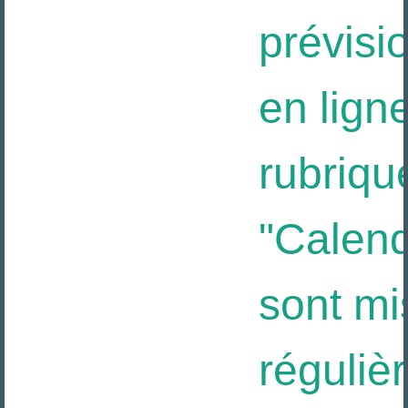
prévisio
en ligne
rubriqu
"Calendr
sont mis
réguliè