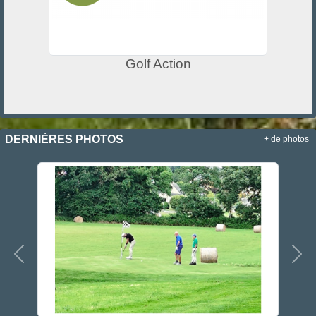
Golf Action
DERNIÈRES PHOTOS
+ de photos
Précedent
Sui