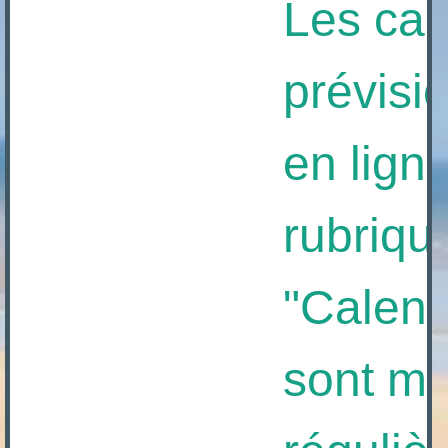
Les calen
prévision
en ligne à
rubrique
"Calendrie
sont mis 