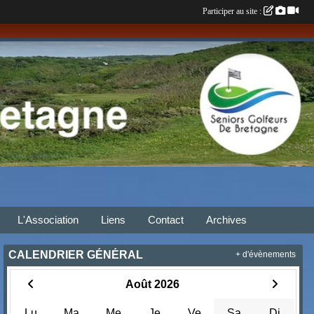
Participer au site :
L'Association
Liens
Contact
Archives
CALENDRIER GÉNÉRAL
+ d'évènements
Août 2026
Lu
Ma
Me
Je
Ve
Sa
Di