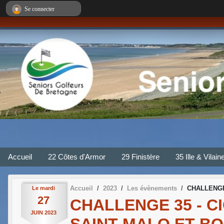
Panneau de gestion des cookies
Se connecter
Accueil
22 Côtes d'Armor
29 Finistère
35 Ille & Vilain
Accueil
2023
Les évènements
CHALLENGE 
Le
mardi
27
CHALLENGE 35 - C
JUIN
2023
SAINT MALO ET BO