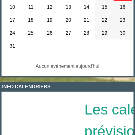
10
11
12
13
14
15
16
17
18
19
20
21
22
23
24
25
26
27
28
29
30
31
Aucun évènement aujourd'hui
INFO CALENDRIERS
Les cale
prévisio