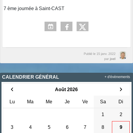
7 ème journée à Saint-CAST
Publié le
15 janv. 2022
par
joel
CALENDRIER GÉNÉRAL
+ d'évènements
Août 2026
Lu
Ma
Me
Je
Ve
Sa
Di
1
2
3
4
5
6
7
8
9