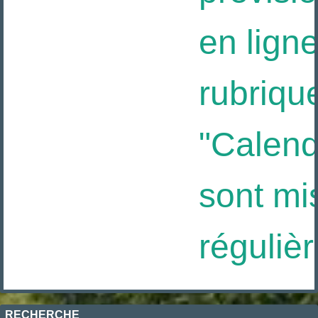
en ligne
rubrique
"Calendri
sont mis
régulièr
RECHERCHE