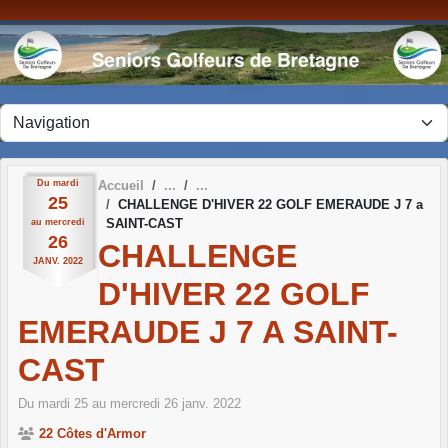
Panneau de gestion des cookies
Du
mardi
Accueil
25
CHALLENGE D'HIVER 22 GOLF EMERAUDE J 7 a
SAINT-CAST
au
mercredi
26
CHALLENGE
JANV.
2022
D'HIVER 22 GOLF
EMERAUDE J 7 A SAINT-
CAST
Du
mardi
25
au
mercredi
26
janv.
2022
22 Côtes d'Armor