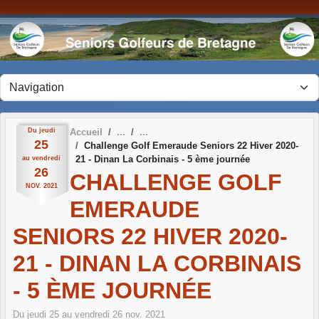
Panneau de gestion des cookies
Du
jeudi
Accueil
25
Challenge Golf Emeraude Seniors 22 Hiver 2020-
21 - Dinan La Corbinais - 5 ème journée
au
vendredi
26
CHALLENGE GOLF
NOV.
2021
EMERAUDE
SENIORS 22 HIVER 2020-
21 - DINAN LA CORBINAIS
- 5 ÈME JOURNÉE
Du
jeudi
25
au
vendredi
26
nov.
2021