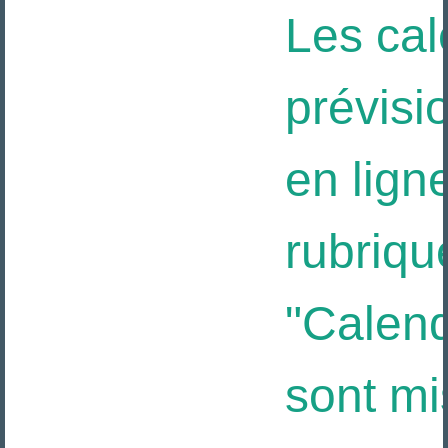
Les cal
prévisio
en ligne
rubriqu
"Calendr
sont mis