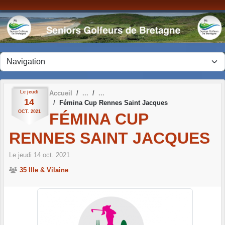
Panneau de gestion des cookies
Le
jeudi
Accueil
14
Fémina Cup Rennes Saint Jacques
OCT.
2021
FÉMINA CUP
RENNES SAINT JACQUES
Le
jeudi
14
oct.
2021
35 Ille & Vilaine