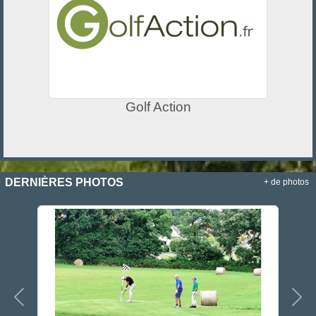
Golf Action
DERNIÈRES PHOTOS
+ de photos
Précedent
Sui