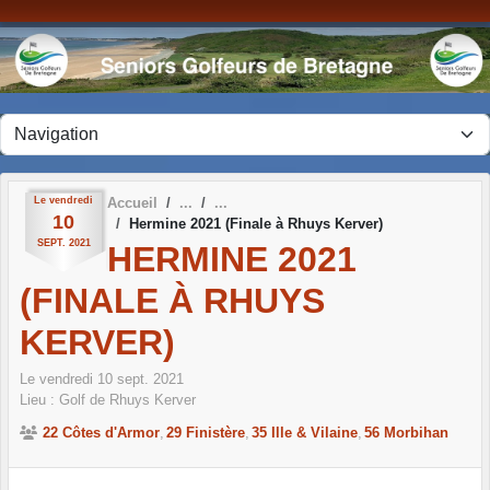
Panneau de gestion des cookies
Le
vendredi
Accueil
10
Hermine 2021 (Finale à Rhuys Kerver)
SEPT.
2021
HERMINE 2021
(FINALE À RHUYS
KERVER)
Le
vendredi
10
sept.
2021
Lieu :
Golf de Rhuys Kerver
22 Côtes d'Armor
29 Finistère
35 Ille & Vilaine
56 Morbihan