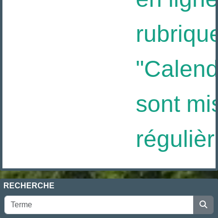
rubrique
"Calendri
sont mis
régulièr
RECHERCHE