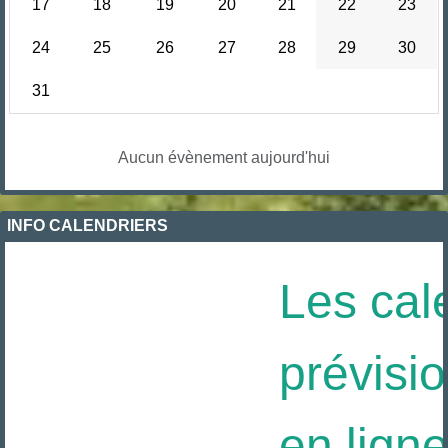
17
18
19
20
21
22
23
24
25
26
27
28
29
30
31
Aucun évènement aujourd'hui
INFO CALENDRIERS
Les cale
prévisio
en ligne 