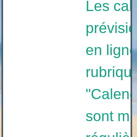
Les cale
prévision
en ligne 
rubrique
"Calendri
sont mis 