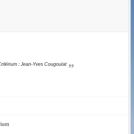
 Critérium : Jean-Yves Cougoulat
érium