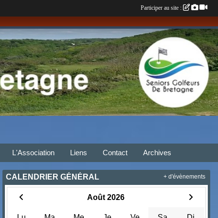
Participer au site :
L'Association
Liens
Contact
Archives
CALENDRIER GÉNÉRAL
+ d'évènements
Août 2026
Lu
Ma
Me
Je
Ve
Sa
Di