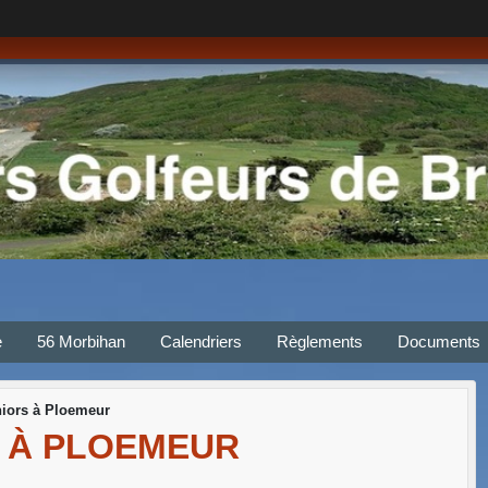
e
56 Morbihan
Calendriers
Règlements
Documents
niors à Ploemeur
 À PLOEMEUR