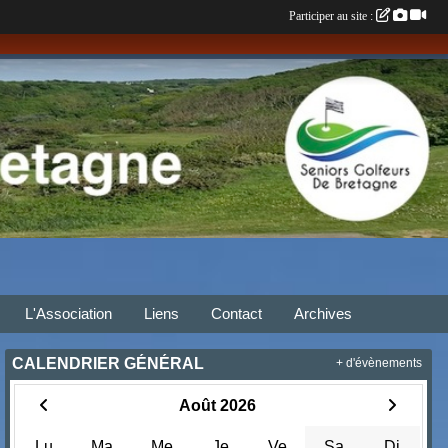
Participer au site :
L'Association
Liens
Contact
Archives
CALENDRIER GÉNÉRAL
+ d'évènements
Août 2026
Lu
Ma
Me
Je
Ve
Sa
Di