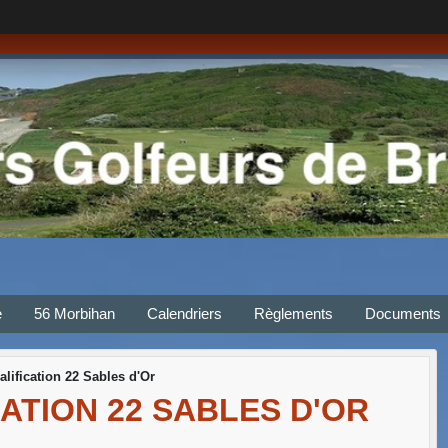
e
56 Morbihan
Calendriers
Règlements
Documents
lification 22 Sables d'Or
ATION 22 SABLES D'OR