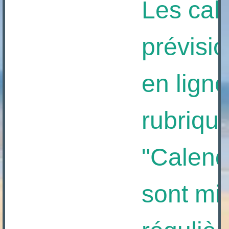
Les calen
prévision
en ligne à
rubrique
"Calendrie
sont mis à