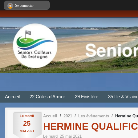
Panneau de gestion des cookies
Se connecter
Accueil
22 Côtes d'Armor
29 Finistère
35 Ille & Vilain
Accueil
2021
Les évènements
Hermine Qua
Le
mardi
25
HERMINE QUALIFIC
MAI
2021
Le
mardi
25
mai
2021