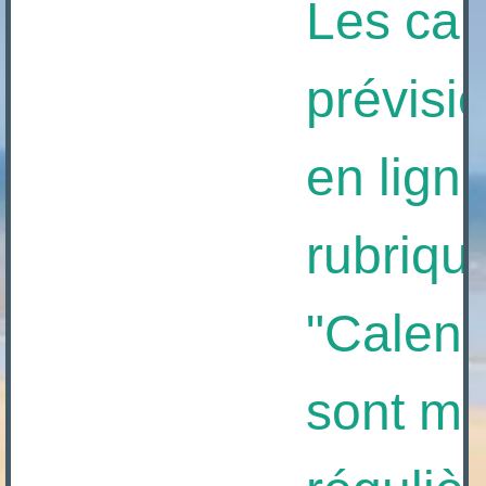
Les calen
prévision
en ligne à
rubrique
"Calendrie
sont mis 