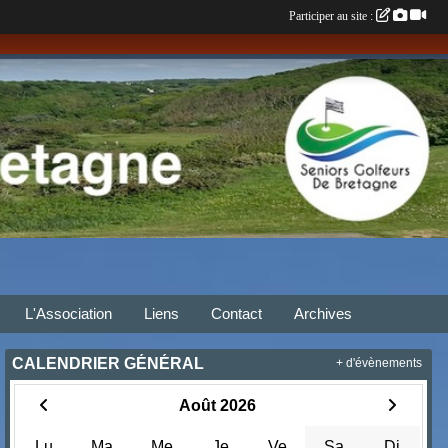
Participer au site :
L'Association
Liens
Contact
Archives
CALENDRIER GÉNÉRAL
+ d'évènements
Août 2026
Lu
Ma
Me
Je
Ve
Sa
Di