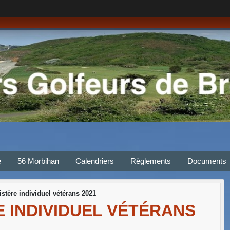
e
56 Morbihan
Calendriers
Règlements
Documents
istère individuel vétérans 2021
E INDIVIDUEL VÉTÉRANS