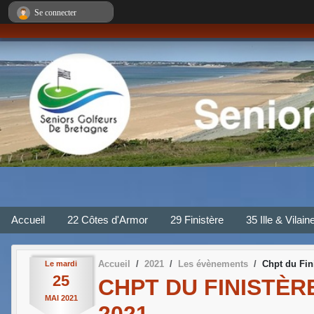
Panneau de gestion des cookies
Se connecter
Accueil
22 Côtes d'Armor
29 Finistère
35 Ille & Vilain
Accueil
2021
Les évènements
Chpt du Fin
Le
mardi
25
CHPT DU FINISTÈR
MAI
2021
2021