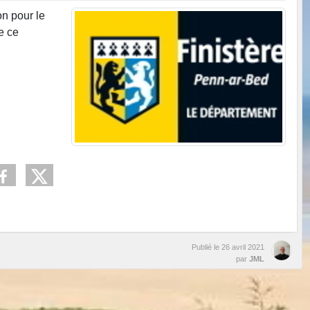
on pour le
e ce
Publié le
26 avril 2021
par
JML